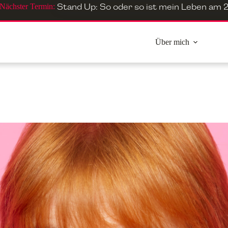
Nächster Termin:
Stand Up: So oder so ist mein Leben
am
2
Über mich