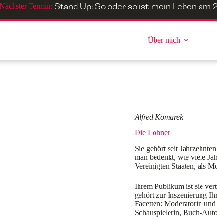
Nächster Termin:
Stand Up: So oder so ist mein Leben
am
2
Über mich
Alfred Komarek
Die Lohner
Sie gehört seit Jahrzehnten
man bedenkt, wie viele Jahr
Vereinigten Staaten, als M
Ihrem Publikum ist sie vert
gehört zur Inszenierung Ih
Facetten: Moderatorin und 
Schauspielerin, Buch-Autor