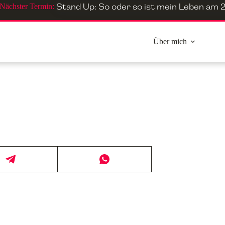
Nächster Termin:
Stand Up: So oder so ist mein Leben
am
2
Über mich