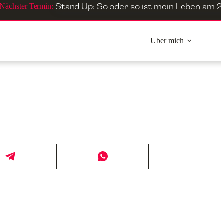
Nächster Termin:
Stand Up: So oder so ist mein Leben
am
2
Über mich